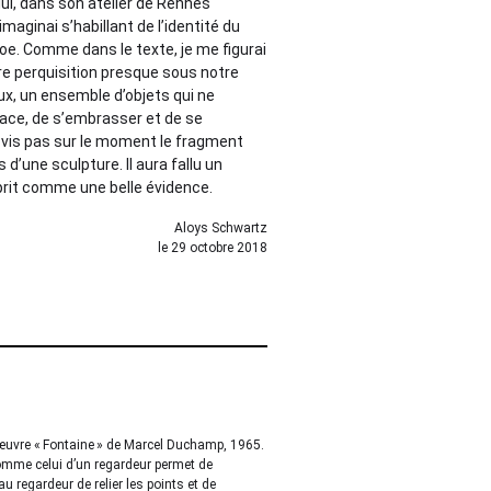
ui, dans son atelier de Rennes
maginai s’habillant de l’identité du
 Poe. Comme dans le texte, je me figurai
otre perquisition presque sous notre
deux, un ensemble d’objets qui ne
pace, de s’embrasser et de se
e vis pas sur le moment le fragment
d’une sculpture. Il aura fallu un
rit comme une belle évidence.
Aloys Schwartz
le 29 octobre 2018
 l’œuvre « Fontaine » de Marcel Duchamp, 1965.
comme celui d’un regardeur permet de
 regardeur de relier les points et de