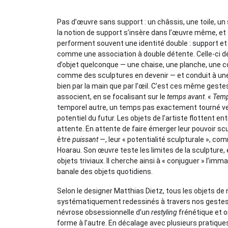
Pas d’œuvre sans support : un châssis, une toile, un 
la notion de support s’insère dans l’œuvre même, et
performent souvent une identité double : support et r
comme une association à double détente. Celle-ci d
d’objet quelconque — une chaise, une planche, une co
comme des sculptures en devenir — et conduit à un
bien par la main que par l’œil. C’est ces même gestes
associent, en se focalisant sur le
temps avant
. «
Temp
temporel autre, un temps pas exactement tourné ver
potentiel du futur. Les objets de l’artiste flottent en
attente. En attente de faire émerger leur pouvoir sc
être
puissant
—, leur « potentialité sculpturale », 
Hoarau. Son œuvre teste les limites de la sculpture
objets triviaux. Il cherche ainsi à « conjuguer » l’imm
banale des objets quotidiens.
Selon le designer Matthias Dietz, tous les objets d
systématiquement redessinés à travers nos gestes d
névrose obsessionnelle d’un
restyling
frénétique et 
forme à l’autre. En décalage avec plusieurs pratique