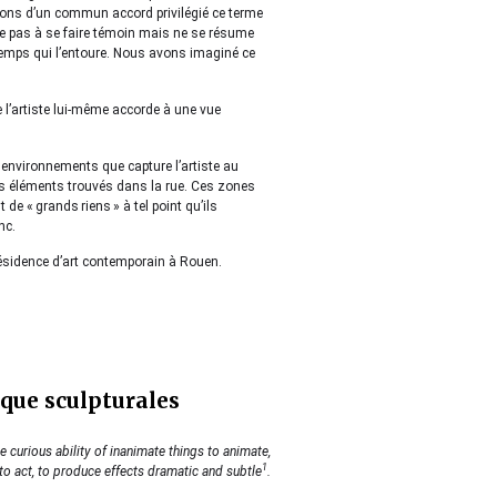
avons d’un commun accord privilégié ce terme
rche pas à se faire témoin mais ne se résume
 temps qui l’entoure. Nous avons imaginé ce
e l’artiste lui-même accorde à une vue
 environnements que capture l’artiste au
s éléments trouvés dans la rue. Ces zones
de « grands riens » à tel point qu’ils
nc.
ésidence d’art contemporain à Rouen.
sque sculpturales
e curious ability of inanimate things to animate,
1
to act, to produce effects dramatic and subtle
.