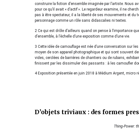
construire la fiction d’ensemble imaginée par l’artiste. Nous 
pour ce qu’il avait « d’actif ». Le regardeur examine, il ne che
pas à être spectateur, il a la liberté de ses mouvements et du
personnage comme un rôle sans didascalies ni textes.
2 Ce qui est drôle d’ailleurs quand on pense à l’importance qu
d’ensemble, à l’échelle d’une exposition comme d’une vie.
3 Cette idée de camouflage est née d’une conversation sur les
moyen de son appareil photographique et qui sont souvent de
vides, cerclées de barrières de chantiers ou de rubans, exhibant 
finissent par les dissimuler des passants : à les camoufler do
4 Exposition présentée en juin 2018 à Médium Argent, micro r
D’objets triviaux : des formes pre
Thing-Power: th