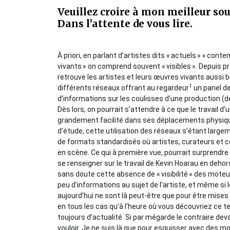
Veuillez croire à mon meilleur sou
Dans l’attente de vous lire.
À priori, en parlant d’artistes dits « actuels » « cont
vivants » on comprend souvent « visibles ». Depuis p
retrouve les artistes et leurs œuvres vivants aussi 
1
différents réseaux offrant au regardeur
un panel de
d’informations sur les coulisses d’une production (
Dès lors, on pourrait s’attendre à ce que le travail d’
grandement facilité dans ses déplacements physique
d’étude, cette utilisation des réseaux s’étant large
de formats standardisés où artistes, curateurs et ce
en scène. Ce qui à première vue, pourrait surprendre
se renseigner sur le travail de Kevin Hoarau en dehor
sans doute cette absence de « visibilité » des mote
peu d’informations au sujet de l’artiste, et même si 
aujourd’hui ne sont là peut-être que pour être mises
en tous les cas qu’à l’heure où vous découvriez ce te
toujours d’actualité. Si par mégarde le contraire deva
vouloir. Je ne suis là que pour esquisser avec des mot