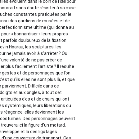
les évoluent dans le coin de l’œil pour
pourrait sans doute résister à sa mise
ouches constantes pratiquées par le
 l’insu des gardiens de musées et de
 perfectionnisme ultime (qui donna au
pour « bonnardiser » leurs propres
t parfois douloureux de la fixation
evin Hoarau, les sculptures, les
ur ne jamais avoir à s’arrêter ? Ou
d’une volonté de ne pas créer de
 plus facilement l’artiste ? Il résulte
e gestes et de personnages que l’on
est qu’ils.elles ne sont plus là, et que
parviennent. Difficile dans ce
oigts et aux ongles, à tout cet
rticulées d’os et de chairs qui ont
s systémiques, leurs libérations ou
es réagence, elles deviennent les
e costumes. Des personnages peuvent
etrouvera ici la figure d’un motard,
enveloppe et là des ligotages
ut d’une couverture de transport. Ces