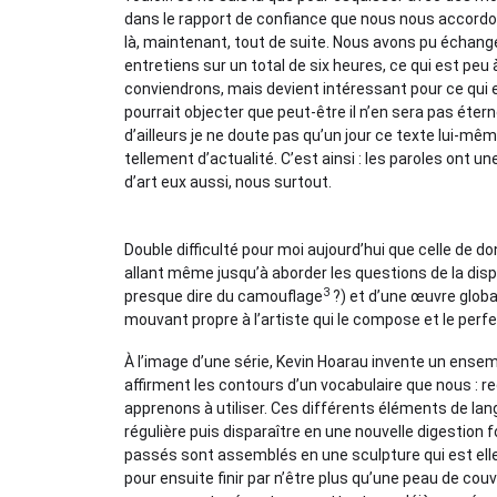
dans le rapport de confiance que nous nous accordons 
là, maintenant, tout de suite. Nous avons pu échang
entretiens sur un total de six heures, ce qui est peu 
conviendrons, mais devient intéressant pour ce qui 
pourrait objecter que peut-être il n’en sera pas éter
d’ailleurs je ne doute pas qu’un jour ce texte lui-mê
tellement d’actualité. C’est ainsi : les paroles ont un
d’art eux aussi, nous surtout.
Double difficulté pour moi aujourd’hui que celle de donn
allant même jusqu’à aborder les questions de la disp
3
presque dire du camouflage
?) et d’une œuvre globa
mouvant propre à l’artiste qui le compose et le perf
À l’image d’une série, Kevin Hoarau invente un ense
affirment les contours d’un vocabulaire que nous : re
apprenons à utiliser. Ces différents éléments de la
régulière puis disparaître en une nouvelle digestion 
passés sont assemblés en une sculpture qui est el
pour ensuite finir par n’être plus qu’une peau de couv