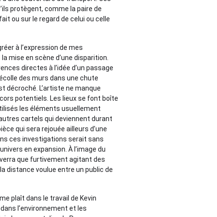
u’ils protègent, comme la paire de
fait ou sur le regard de celui ou celle
agréer à l’expression de mes
 la mise en scène d’une disparition.
ences directes à l’idée d’un passage
 décolle des murs dans une chute
’est décroché. L’artiste ne manque
ors potentiels. Les lieux se font boîte
 utilisés les éléments usuellement
 autres cartels qui deviennent durant
èce qui sera rejouée ailleurs d’une
ans ces investigations serait sans
t univers en expansion. À l’image du
e verra que furtivement agitant des
la distance voulue entre un public de
me plaît dans le travail de Kevin
 dans l’environnement et les