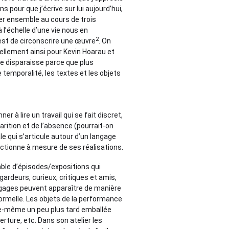
pour que j’écrive sur lui aujourd’hui,
er ensemble au cours de trois
à l’échelle d’une vie nous en
2
est de circonscrire une œuvre
. On
nellement ainsi pour Kevin Hoarau et
me disparaisse parce que plus
e temporalité, les textes et les objets
er à lire un travail qui se fait discret,
arition et de l’absence (pourrait-on
le qui s’articule autour d’un langage
ectionne à mesure de ses réalisations.
mble d’épisodes/expositions qui
gardeurs, curieux, critiques et amis,
ngages peuvent apparaître de manière
formelle. Les objets de la performance
le-même un peu plus tard emballée
erture, etc. Dans son atelier les