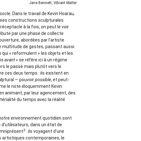
Jane Bennett,
Vibrant Matter
socle. Dans le travail de Kevin Hoarau,
 ses constructions sculpturales
éceptacle à la fois, on peut le voir
ébute par une phase de collecte
uverture, abordées par l’artiste
e multitude de gestes, passant aussi
 qui « reformulent » les objets et les
s avant
» se réfère ici à un régime
s le passé mais plutôt vers le
tre ces deux temps : ils existent en
ulptural — pouvoir
possible
, et peut-
comme le note éloquemment Kevin
, en animant, par leur agencement, des
atérialité du temps avec la réalité
e notre environnement quotidien sont
’utilisateurs, dans un état de
2
omniprésent
: ils voyagent d’une
s artistiques contemporaines, le