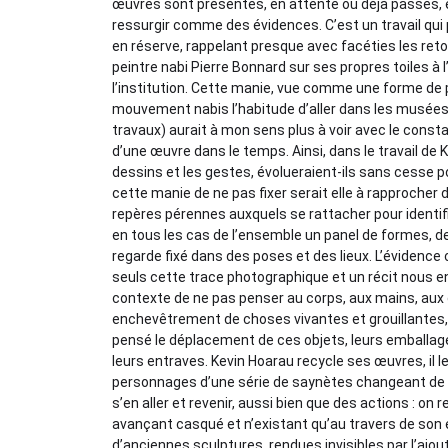
œuvres sont présentes, en attente ou déjà passés, el
ressurgir comme des évidences. C’est un travail qui 
en réserve, rappelant presque avec facéties les ret
peintre nabi Pierre Bonnard sur ses propres toiles à
l’institution. Cette manie, vue comme une forme de
mouvement nabis l’habitude d’aller dans les musées 
travaux) aurait à mon sens plus à voir avec le consta
d’une œuvre dans le temps. Ainsi, dans le travail de K
dessins et les gestes, évolueraient-ils sans cesse po
cette manie de ne pas fixer serait elle à rapprocher 
repères pérennes auxquels se rattacher pour identifier
en tous les cas de l’ensemble un panel de formes, d
regarde fixé dans des poses et des lieux. L’évidence c’
seuls cette trace photographique et un récit nous en 
contexte de ne pas penser au corps, aux mains, aux d
enchevêtrement de choses vivantes et grouillantes, a
pensé le déplacement de ces objets, leurs emballage
leurs entraves. Kevin Hoarau recycle ses œuvres, il l
personnages d’une série de saynètes changeant d
s’en aller et revenir, aussi bien que des actions : on r
avançant casqué et n’existant qu’au travers de son 
d’anciennes sculptures, rendues invisibles par l’ajo