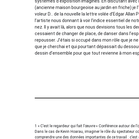
systèmes d’exposition imaginés. En discutant avec l
(ancienne maison bourgeoise au jardin en friche) je l’i
voleur D… de la nouvelle la lettre volée d’Edgar Allan
l’artiste nous donnant à voir l’indice essentiel de n
nez. Il y avait là, alors que nous devisions tous les 
cessaient de changer de place, de danser dans l’es
repousser. J’étais si occupé dans mon rôle que je n
que je cherchai et qui pourtant dépassait du dessous 
dessin d’ensemble pour que tout revienne à mon esp
1 « C’est le regardeur qui fait l’œuvre » Conférence autour de
Dans le cas de Kevin Hoarau, imaginer le rôle du spectateur 
comprendre une des données importantes de ce travail : c’est au