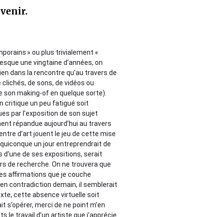
venir.
emporains » ou plus trivialement «
resque une vingtaine d’années, on
bien dans la rencontre qu’au travers de
 clichés, de sons, de vidéos ou
de son making-of en quelque sorte).
un critique un peu fatigué soit
s par l’exposition de son sujet
ment répandue aujourd’hui au travers
ntre d’art jouent le jeu de cette mise
 quiconque un jour entreprendrait de
s d’une de ses expositions, serait
urs de recherche. On ne trouvera que
les affirmations que je couche
 en contradiction demain, il semblerait
xte, cette absence virtuelle soit
it s’opérer, merci de ne point m’en
s le travail d’un artiste que j’apprécie